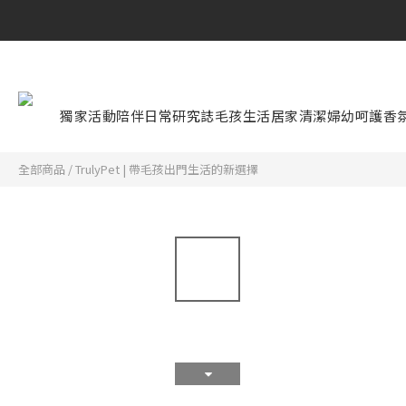
獨家活動
陪伴日常研究誌
毛孩生活
居家清潔
婦幼呵護
香
全部商品
/
TrulyPet | 帶毛孩出門生活的新選擇