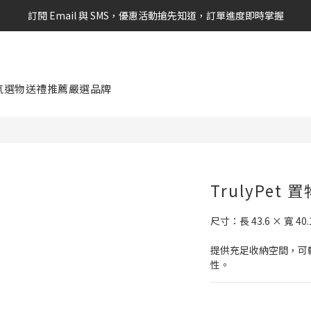
訂閱 Email 與 SMS，優惠活動搶先知道，訂單進度即時掌握
新會員享$100購物金 現在立即加入！
新會員享$100購物金 現在立即加入！
氛選物
送禮推薦
嚴選品牌
TrulyPet
尺寸：長 43.6 × 寬 40.1
提供充足收納空間，可
性。