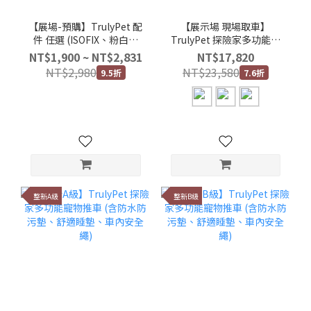
【展場-預購】TrulyPet 配
【展示場 現場取車】
件 任選 (ISOFIX、粉白風
TrulyPet 探險家多功能寵
扇)
物推車 (含防水防污墊、舒
NT$1,900 ~ NT$2,831
NT$17,820
適睡墊、車內安全繩)
NT$2,980
NT$23,580
9.5折
7.6折
整新A級
整新B級