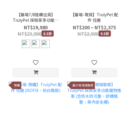
【展場7/8陸續出貨】
【展場-現貨】TrulyPet 配
TrulyPet 探險家多功能寵
件 任選
物推車 (含防水防污墊、舒
NT$19,980
NT$200 ~ NT$2,375
適睡墊、車內安全繩+置物
NT$23,580
NT$2,500
8.5折
9.5折
袋-摩卡灰)
預購
展示場 現場取車