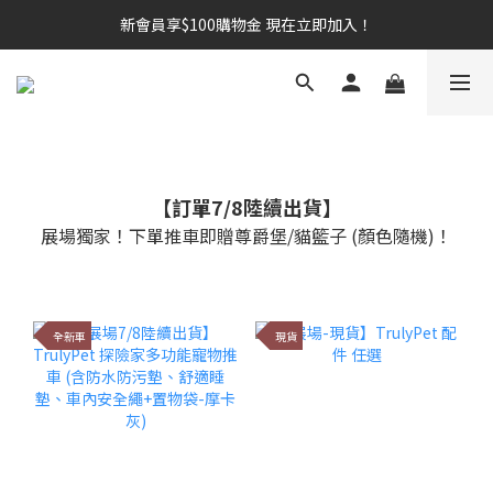
新會員享$100購物金 現在立即加入！
新會員享$100購物金 現在立即加入！
訂閱 Email 與 SMS，優惠活動搶先知道，訂單進度即時掌握
新會員享$100購物金 現在立即加入！
【訂單7/8陸續出貨】
展場獨家！下單推車即贈尊爵堡/貓籃子 (顏色隨機)！
全新車
現貨