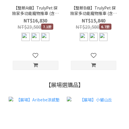
【整新A級】TrulyPet 探
【整新B級】TrulyPet 探
險家多功能寵物推車 (含防
險家多功能寵物推車 (含防
水防污墊、舒適睡墊、車
水防污墊、舒適睡墊、車
NT$16,830
NT$15,840
內安全繩)
內安全繩)
NT$23,580
NT$23,580
7.1折
6.7折
【展場選購品】