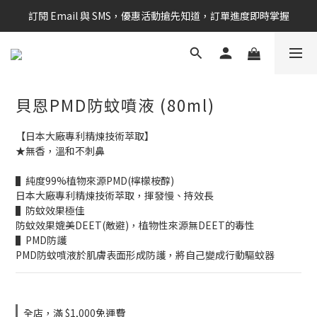
訂閱 Email 與 SMS，優惠活動搶先知道，訂單進度即時掌握
新會員享$100購物金 現在立即加入！
新會員享$100購物金 現在立即加入！
貝恩PMD防蚊噴液 (80ml)
【日本大廠專利精煉技術萃取】
★無香，溫和不刺鼻
▌純度99%植物來源PMD(檸檬桉醇)
日本大廠專利精煉技術萃取，揮發慢、持效長
▌防蚊效果極佳
防蚊效果媲美DEET(敵避)，植物性來源無DEET的毒性
▌PMD防護
PMD防蚊噴液於肌膚表面形成防護，將自己變成行動驅蚊器
全店，滿 $1,000免運費