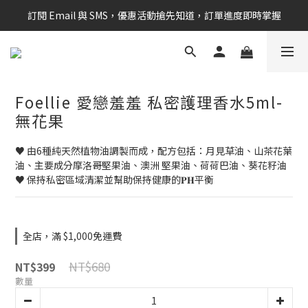
訂閱 Email 與 SMS，優惠活動搶先知道，訂單進度即時掌握
新會員享$100購物金 現在立即加入！
新會員享$100購物金 現在立即加入！
Foellie 愛戀羞羞 私密護理香水5ml-
無花果
♥ 由6種純天然植物油調製而成，配方包括：月見草油、山茶花葉
油、主要成分摩洛哥堅果油、澳洲 堅果油、荷荷巴油、葵花籽油
♥ 保持私密區域清潔並幫助保持健康的𝐏𝐇平衡
全店，滿 $1,000免運費
NT$680
NT$399
數量