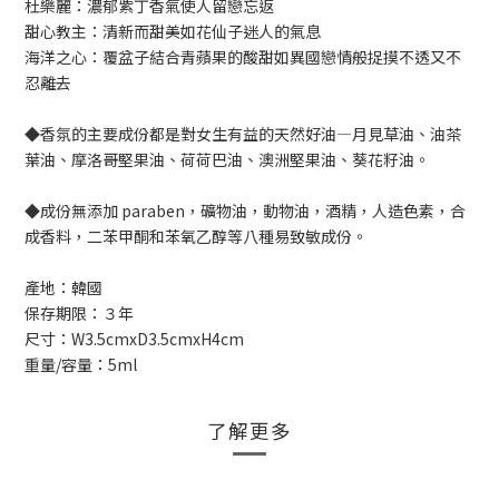
杜樂麗：濃郁紫丁香氣使人留戀忘返
甜心教主：清新而甜美如花仙子迷人的氣息
海洋之心：覆盆子結合青蘋果的酸甜如異國戀情般捉摸不透又不
忍離去
◆香氛的主要成份都是對女生有益的天然好油—月見草油、油茶
葉油、摩洛哥堅果油、荷荷巴油、澳洲堅果油、葵花籽油。
◆成份無添加 paraben，礦物油，動物油，酒精，人造色素，合
成香料，二苯甲酮和苯氧乙醇等八種易致敏成份。
產地：韓國
保存期限：３年
尺寸：W3.5cmxD3.5cmxH4cm
重量/容量：5ml
了解更多