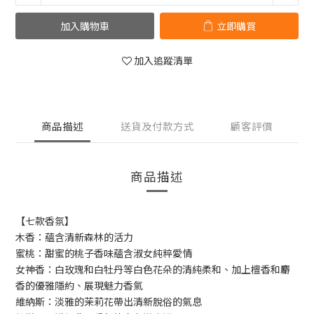
加入購物車
立即購買
加入追蹤清單
商品描述
送貨及付款方式
顧客評價
商品描述
【七款香氛】
木香：蘊含清新森林的活力
蜜桃：甜蜜的桃子香味蘊含淑女純粹愛情
女神香：白玫瑰和白牡丹等白色花朵的清純柔和、加上檀香和麝
香的優雅隱約、展現魅力香氣
維納斯：淡雅的茉莉花帶出清新脫俗的氣息