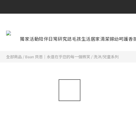
獨家活動
陪伴日常研究誌
毛孩生活
居家清潔
婦幼呵護
香
全部商品
/
Baan 貝恩｜永遠在乎您的每一個微笑
/
洗沐/兒童系列