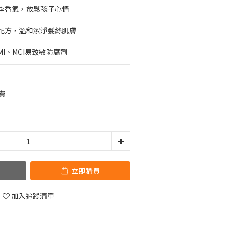
李香氣，放鬆孩子心情
配方，溫和潔淨髮絲肌膚
MI、MCI易致敏防腐劑
費
立即購買
加入追蹤清單