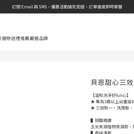
訂閱 Email 與 SMS，優惠活動搶先知道，訂單進度即時掌握
新會員享$100購物金 現在立即加入！
新會員享$100購物金 現在立即加入！
氛選物
送禮推薦
嚴選品牌
貝恩甜心三效
【溫和洗淨好fun心】
★ 專為3歲以上幼童設
★ 三效和一，洗潤髮
▌弱酸親膚
玉米來源植物保濕劑，
▌香味清新