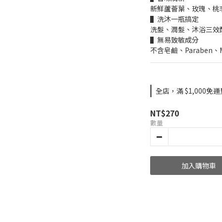
新鮮蘆薈葉、玫瑰、桃
▌洗沐一瓶搞定
洗髮、潤髮、沐浴三效
▌無易致敏成分
不含皂鹼、Paraben、
全店，滿 $1,000免運
NT$270
數量
加入購物車