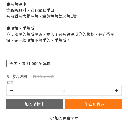
●抗菌濕巾
食品級原料，安心潔臉手口
有效對抗大腸桿菌、金黃色葡萄球菌...等
●溫和洗手慕斯
方便按壓的慕斯壓頭，添加了具有保濕成分的紫蘇、迷迭香精
油，是一款溫和不傷手的洗手慕斯。
全店，滿 $1,000免運費
NT$5,835
NT$2,299
數量
加入購物車
立即購買
加入追蹤清單