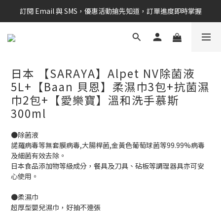
訂閱 Email 與 SMS，優惠活動搶先知道，訂單進度即時掌握
新會員享$100購物金 現在立即加入！
新會員享$100購物金 現在立即加入！
日本 【SARAYA】Alpet NV除菌液
5L+【Baan 貝恩】柔濕巾3包+抗菌濕
巾2包+【愛樂寶】溫和洗手慕斯
300ml
●除菌液
諾羅病毒等無套膜病毒,大腸桿菌,金黃色葡萄球菌等99.99%病毒
及細菌有效去除。
日本食品添加物等級成分，餐具及刀具、砧板等調理器具亦可安
心使用。
●柔濕巾
超厚型嬰兒濕巾，好抽不連張