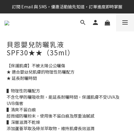
訂閱 Email 與 SMS，優惠活動搶先知道，訂單進度即時掌握
新會員享$100購物金 現在立即加入！
新會員享$100購物金 現在立即加入！
貝恩嬰兒防曬乳液
SPF30★★（35ml）
【保護肌膚】不被太陽公公曬傷
★ 適合嬰幼兒肌膚的物理性防曬配方
★ 延長耐曬時間
▌物理性防曬配方
不含化學防曬吸收劑，能延長耐曬時間，保護肌膚不受UVA及
UVB傷害
▌清爽不留白痕
超微細防曬粉末，使用後不留白痕及厚重油膩感
▌深層滋潤不乾燥
添加蘆薈萃取及綠茶萃取物，維持肌膚長效滋潤