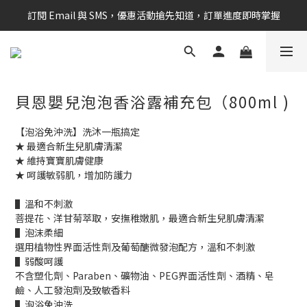
訂閱 Email 與 SMS，優惠活動搶先知道，訂單進度即時掌握
新會員享$100購物金 現在立即加入！
新會員享$100購物金 現在立即加入！
貝恩嬰兒泡泡香浴露補充包（800ml )
【泡浴免沖洗】洗沐一瓶搞定
★ 最適合新生兒肌膚清潔
★ 維持寶寶肌膚健康
★ 呵護敏弱肌，增加防護力
▌溫和不刺激
菩提花、洋甘菊萃取，安撫稚嫩肌，最適合新生兒肌膚清潔
▌泡沫柔細
選用植物性界面活性劑及葡萄醣微發泡配方，溫和不刺激
▌弱酸呵護
不含塑化劑、Paraben、礦物油、PEG界面活性劑、酒精、皂
鹼、人工發泡劑及致敏香料
▌泡浴免沖洗