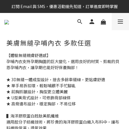
訂閱 Email 與 SMS，優惠活動搶先知道，訂單進度即時掌握
新會員享$100購物金 現在立即加入！
新會員享$100購物金 現在立即加入！
美膚無縫孕哺內衣 多款任選
【體驗無縫親膚舒適感】
孕哺內衣支持孕期胸圍的巨大變化，選用良好的材質、剪裁的貝
恩孕哺內衣，讓孕期也能好好保養胸部！
★ 3D無縫一體成型設計，捨去多餘車縫線，更貼膚舒適
★ 單手易拆扣環，輕鬆哺餵不手忙腳亂
★ 前胸抓皺設計，胸型更立體美麗
★ U型美背式設計，可修飾背部線條
★ 高脅邊布設計，穩定胸部，不易位移
▌海洋膠原蛋白胜肽美肌纖維
運用超分子紡織技術，將珍貴的海洋膠原蛋白織入布料中，讓布
料維持保濕、透氣效果