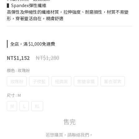
▌Spandex彈性纖維
高彈性及伸縮性的纖維材質，拉伸強度、耐磨損性，材質不易變
形，穿著靈活自在，親膚舒適
全店，滿 $1,000免運費
NT$1,280
NT$1,152
顏色
: 玫瑰粉
玫瑰粉
子夜藍
經典黑
焦糖拿鐵
薰衣草紫
尺寸
: M
M
L
XL
售完
若想購買，請聯絡我們。