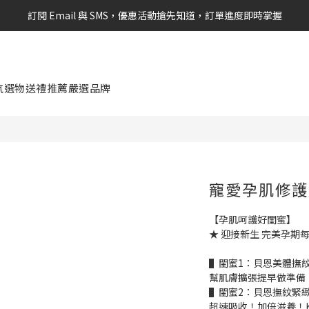
訂閱 Email 與 SMS，優惠活動搶先知道，訂單進度即時掌握
新會員享$100購物金 現在立即加入！
新會員享$100購物金 現在立即加入！
氛選物
送禮推薦
嚴選品牌
寵愛孕肌修護
【孕肌呵護好閨蜜】
★ 迎接新生 完美孕期
▌閨蜜1：貝恩美體撫
幫肌膚擴張提早做準備
▌閨蜜2：貝恩撫紋緊
超速吸收！加倍滋養！K