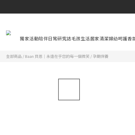
獨家活動
陪伴日常研究誌
毛孩生活
居家清潔
婦幼呵護
香
全部商品
/
Baan 貝恩｜永遠在乎您的每一個微笑
/
孕期保養