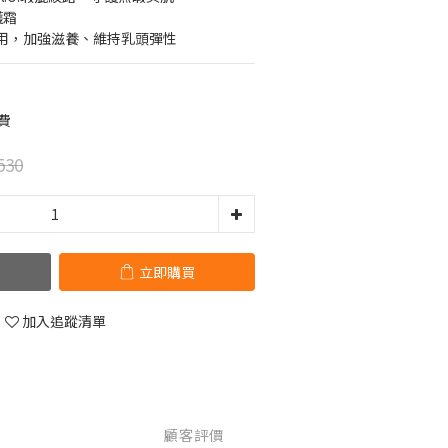
護霜
用，加強滋養、維持乳頭彈性
費
530
立即購買
加入追蹤清單
顧客評價