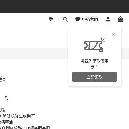
聯絡我們
立即購買
請登入領取優惠
券！
立即領取
組
每一刻
紋霜
，降低紋路生成機率
緻精華油
.O.瑕疵紋路，守護無暇美肌