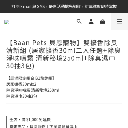
訂閱 Email 與 SMS，優惠活動搶先知道，訂單進度即時掌握
新會員享$100購物金 現在立即加入！
新會員享$100購物金 現在立即加入！
【Baan Pets 貝恩寵物】雙擴香除臭
清新組 (居家擴香30ml二入任選+除臭
淨味噴霧 清新秘境250ml+除臭濕巾
30抽3包)
【展場限定組合 B1熱銷組】
居家擴香30mlx2
除臭淨味噴霧 清新秘境250ml
除臭濕巾30抽3包
全店，滿 $1,000免運費
指定商品，貝恩寵物｜下單贈除臭濕巾