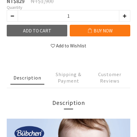
NT$1,900
NT$829
Quantity
ADD TO CART
BUY NOW
Add to Wishlist
Shipping &
Customer
Description
Payment
Reviews
Description