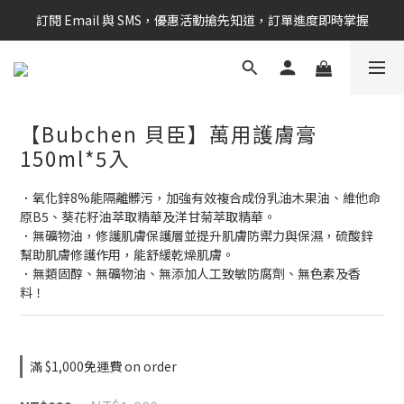
訂閱 Email 與 SMS，優惠活動搶先知道，訂單進度即時掌握
新會員享$100購物金 現在立即加入！
新會員享$100購物金 現在立即加入！
【Bubchen 貝臣】萬用護膚膏
150ml*5入
．氧化鋅8%能隔離髒污，加強有效複合成份乳油木果油、維他命
原B5、葵花籽油萃取精華及洋甘菊萃取精華。
．無礦物油，修護肌膚保護層並提升肌膚防禦力與保濕，硫酸鋅
幫助肌膚修護作用，能舒緩乾燥肌膚。
．無類固醇、無礦物油、無添加人工致敏防腐劑、無色素及香
料！
滿 $1,000免運費 on order