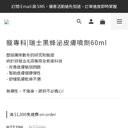
訂閱 Email 與 SMS，優惠活動搶先知道，訂單進度即時掌握
新會員享$100購物金 現在立即加入！
新會員享$100購物金 現在立即加入！
寵專科|瑞士黑蜂泌皮膚噴劑60ml
歷經團隊數年的研究和驗證
終於研發出毛孩專用全新黑科技
- 改善皮膚敏弱問題
- 幫助皮膚健康彈性
- 舒緩肌膚乾燥不適
無藥性，不傷身，舔到不必擔心!
滿 $1,000免運費 on order
NT$999
NT$799