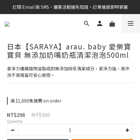
訂閱 Email 與 SMS，優惠活動搶先知道，訂單進度即時掌握
新會員享$100購物金 現在立即加入！
新會員享$100購物金 現在立即加入！
日本【SARAYA】arau. baby 愛樂寶
寶貝 無添加奶嘴奶瓶清潔泡泡500ml
潔淨力優異植物油製成的無添加純皂清潔成分，潔淨力強，易沖
洗不易殘留可安心使用。
滿 $1,000免運費 on order
NT$350
NT$298
Quantity