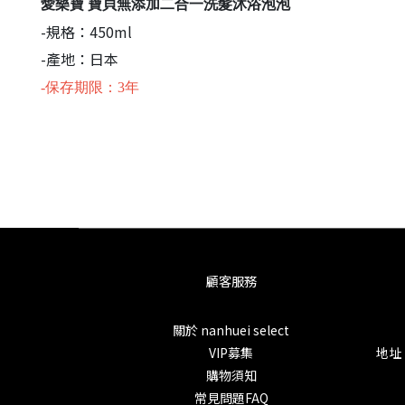
愛樂寶 寶貝無添加二合一洗髮沐浴泡泡
-規格：450ml
-產地：日本
-保存期限：3年
顧客服務
關於 nanhuei select
VIP募集
地址
購物須知
常見問題FAQ