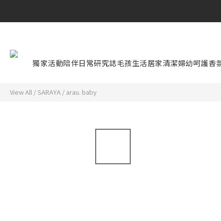
獨家活動
陪伴日常研究誌
毛孩生活
居家清潔
婦幼呵護
香
View All
/
SARAYA
/
arau. baby