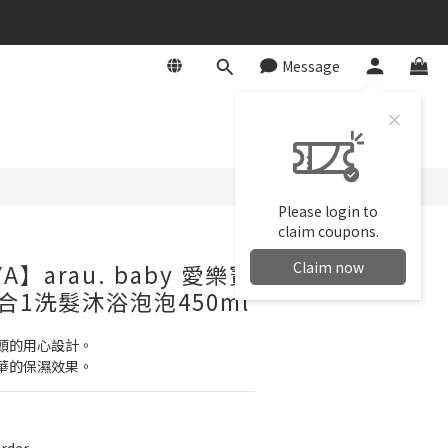
Message
BUY NOW
Please login to
claim coupons.
Claim now
A】arau. baby 愛樂寶
合1洗髮沐浴泡泡450ml
頭的用心設計。
華的保濕效果。