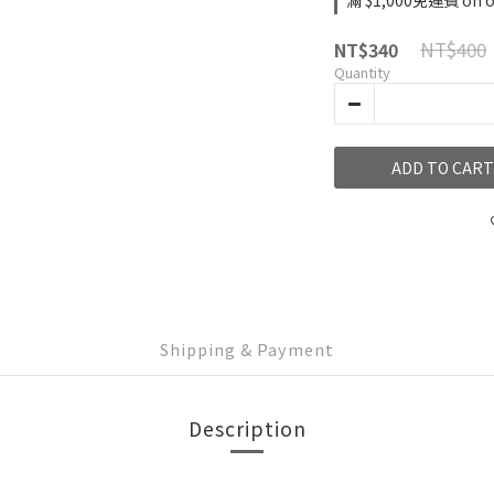
滿 $1,000免運費 on o
NT$400
NT$340
Quantity
ADD TO CART
Shipping & Payment
Description