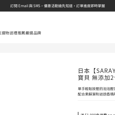
訂閱 Email 與 SMS，優惠活動搶先知道，訂單進度即時掌握
新會員享$100購物金 現在立即加入！
新會員享$100購物金 現在立即加入！
氛選物
送禮推薦
嚴選品牌
日本【SARAY
寶貝 無添加2
單手輕鬆按壓的泡泡壓
配合紫蘇葉和迷迭香精