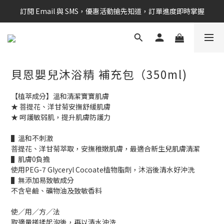
訂閱 Email 與 SMS，優惠活動搶先知道，訂單進度即時掌握
新會員享$100購物金 現在立即加入！
新會員享$100購物金 現在立即加入！
貝恩嬰兒沐浴精 補充包（350ml)
【植萃成分】溫和清潔寶寶肌膚
★ 菩提花、洋甘菊安撫舒緩肌膚
★ 呵護敏弱肌，提升肌膚防護力
▌溫和不刺激
菩提花、洋甘菊萃取，安撫稚嫩肌膚，最適合新生兒肌膚清潔
▌肌膚0負擔
使用PEG-7 Glyceryl Cocoate植物脂劑，沐浴後清水好沖洗
▌無添加易致敏成分
不含皂鹼、礦物油及致敏香料
使／用／方／法
取適量搓揉起泡後，再以清水沖洗