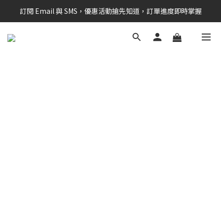
訂閱 Email 與 SMS，優惠活動搶先知道，訂單進度即時掌握
新會員享$100購物金 現在立即加入！
新會員享$100購物金 現在立即加入！