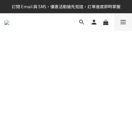
訂閱 Email 與 SMS，優惠活動搶先知道，訂單進度即時掌握
新會員享$100購物金 現在立即加入！
新會員享$100購物金 現在立即加入！