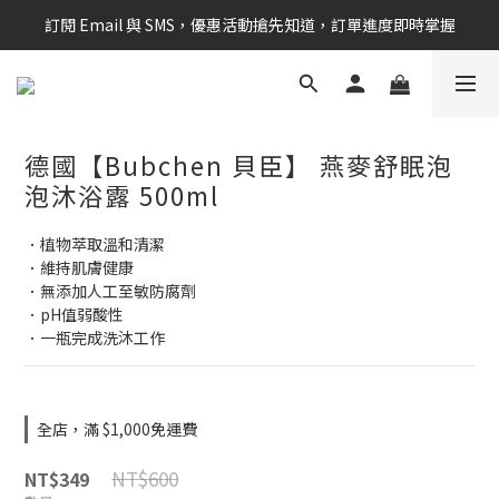
訂閱 Email 與 SMS，優惠活動搶先知道，訂單進度即時掌握
新會員享$100購物金 現在立即加入！
新會員享$100購物金 現在立即加入！
德國【Bubchen 貝臣】 燕麥舒眠泡
泡沐浴露 500ml
．植物萃取溫和清潔
．維持肌膚健康
．無添加人工至敏防腐劑
．pH值弱酸性
．一瓶完成洗沐工作
全店，滿 $1,000免運費
NT$600
NT$349