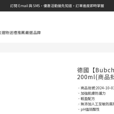
訂閱 Email 與 SMS，優惠活動搶先知道，訂單進度即時掌握
新會員享$100購物金 現在立即加入！
新會員享$100購物金 現在立即加入！
氛選物
送禮推薦
嚴選品牌
德國【Bubc
200ml(商品批
．商品批號:2024-1
．加強肌膚防護力
．輕盈配方
．無添加人工至敏防腐
．pH值弱酸性