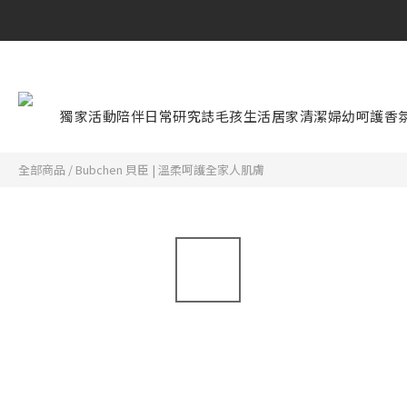
獨家活動
陪伴日常研究誌
毛孩生活
居家清潔
婦幼呵護
香
全部商品
/
Bubchen 貝臣 | 溫柔呵護全家人肌膚