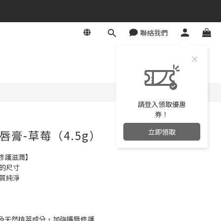
聯絡我們
立即購買
請登入領取優惠
券！
立即領取
膏-草莓（4.5g）
修護滋潤】
計的尺寸
品質純淨
及天然植萃成分，加強嘴唇修護