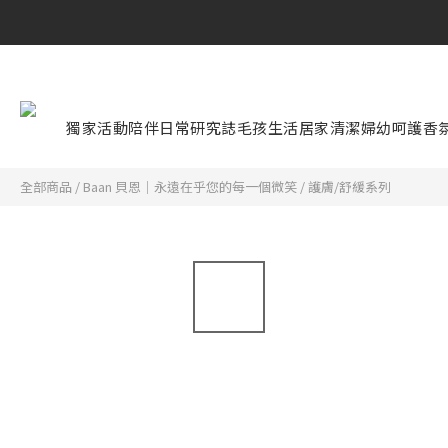
獨家活動
陪伴日常研究誌
毛孩生活
居家清潔
婦幼呵護
香
全部商品
/
Baan 貝恩｜永遠在乎您的每一個微笑
/
護膚/舒緩系列