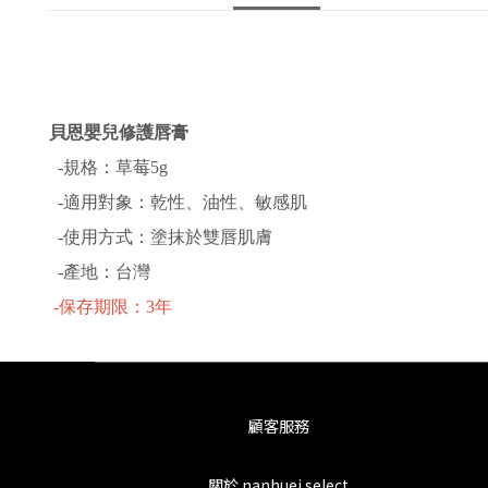
貝恩嬰兒修護唇膏
-規格：草莓5g
-適用對象：乾性、油性、敏感肌
-使用方式：塗抹於雙唇肌膚
-產地：台灣
-保存期限：3年
顧客服務
關於 nanhuei select