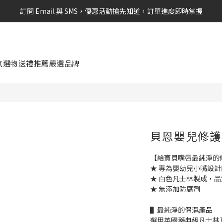
訂閱 Email 與 SMS，優惠活動搶先知道，訂單進度即時掌握
新會員享$100購物金 現在立即加入！
新會員享$100購物金 現在立即加入！
氛選物
送禮推薦
嚴選品牌
貝恩嬰兒修護唇
【給寶貝嘴唇最純淨的
★ 專為嬰幼兒小嘴設
★ 白色凡士林製成，
★ 無添加防腐劑
▌最純淨的保濕產品
選用英國藥典級凡士林