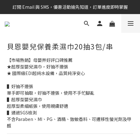
訂閱 Email 與 SMS，優惠活動搶先知道，訂單進度即時掌握
新會員享$100購物金 現在立即加入！
新會員享$100購物金 現在立即加入！
貝恩嬰兒保養柔濕巾20抽3包/串
【市場熱銷】母嬰界好評口碑推薦
★超厚型嬰兒濕巾，好抽不連張
★ 國際級EDI超純水設備，品質純淨安心
▌好抽不連張
單手即可抽取，好抽不連張，使用不手忙腳亂
▌超厚型嬰兒濕巾
超厚型柔細紙張，使用親膚舒適
▌通過SGS檢測
不含Paraben、MI、PG、酒精、致敏香料、可遷移性螢光劑及甲
醛