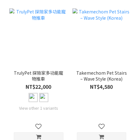
TrulyPet 探險家多功能寵
Takemechom Pet Stairs
物推車
– Wave Style (Korea)
NT$22,000
NT$4,580
View other 1 variants