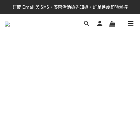
訂閱 Email 與 SMS，優惠活動搶先知道，訂單進度即時掌握
新會員享$100購物金 現在立即加入！
新會員享$100購物金 現在立即加入！