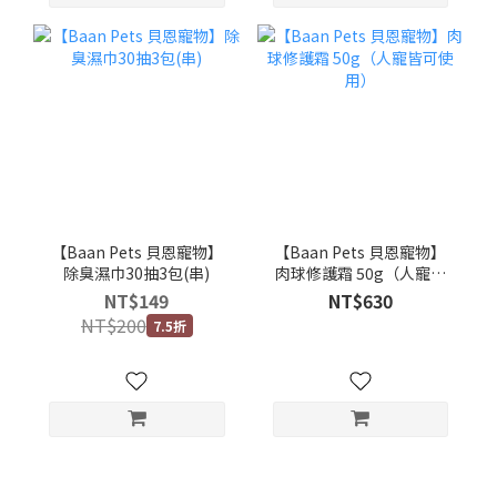
【Baan Pets 貝恩寵物】
【Baan Pets 貝恩寵物】
除臭濕巾30抽3包(串)
肉球修護霜 50g（人寵皆
可使用）
NT$149
NT$630
NT$200
7.5折