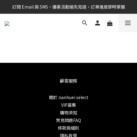
訂閱 Email 與 SMS，優惠活動搶先知道，訂單進度即時掌握
新會員享$100購物金 現在立即加入！
新會員享$100購物金 現在立即加入！
顧客服務
關於 nanhuei select
VIP募集
購物須知
常見問題FAQ
條款與細則
隱私政策