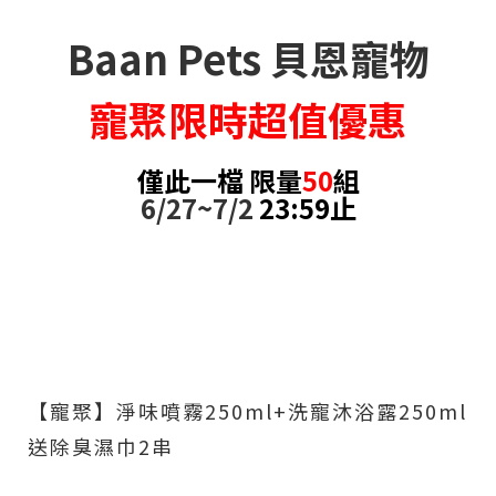
Baan Pets 貝恩寵物
寵聚限時超值優惠
僅此一檔 限量
50
組
6/27~7/2
23:59止
【寵聚】淨味噴霧250ml+洗寵沐浴露250ml
送除臭濕巾2串