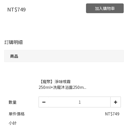
加入購物車
NT$749
訂購明細
商品
【寵聚】淨味噴霧
250ml+洗寵沐浴露250m...
數量
單件價格
NT$749
小計