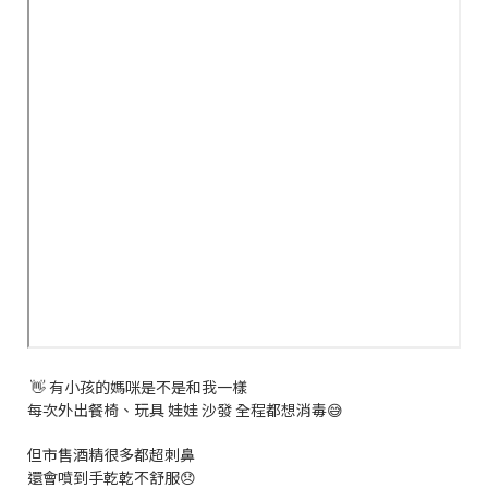
👋 有小孩的媽咪是不是和我一樣
每次外出餐椅、玩具 娃娃 沙發 全程都想消毒😅
但市售酒精很多都超刺鼻
還會噴到手乾乾不舒服😞