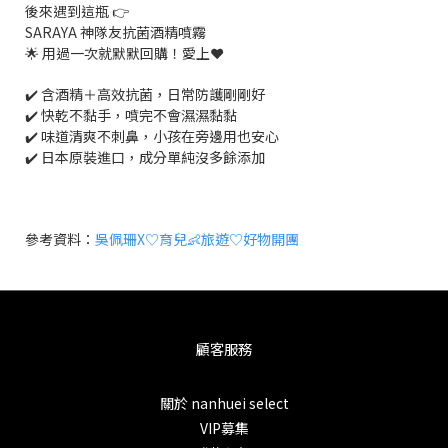
後來遇到這瓶 👉
SARAYA 神隊友抗菌酒精噴霧
🌟 用過一次就默默回購！愛上❤️
✔️ 含酒精＋高效抗菌，日常防護剛剛好
✔️ 快乾不黏手，噴完不會濕濕黏黏
✔️ 味道清爽不刺鼻，小孩在旁邊用也安心
✔️ 日本原裝進口，成分單純沒多餘添加
參考資料：
吳佩珊X♡育兒👶旅遊♡好物開團
顧客服務
關於 nanhuei select
VIP募集