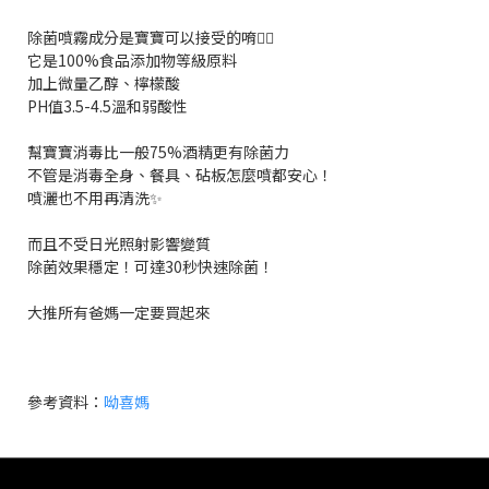
除菌噴霧成分是寶寶可以接受的唷👌🏻
它是100%食品添加物等級原料
加上微量乙醇、檸檬酸
PH值3.5-4.5溫和弱酸性
幫寶寶消毒比一般75%酒精更有除菌力
不管是消毒全身、餐具、砧板怎麼噴都安心！
噴灑也不用再清洗✨
而且不受日光照射影響變質
除菌效果穩定！可達30秒快速除菌！
大推所有爸媽一定要買起來
參考資料：
呦喜媽