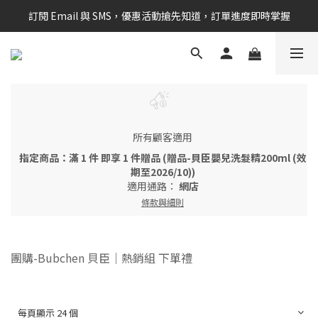
訂閱 Email 與 SMS，優惠活動搶先知道，訂單進度即時掌握
新會員享$100購物金 現在立即加入！
新會員享$100購物金 現在立即加入！
所有顧客適用
指定商品：滿 1 件 即享 1 件贈品 (贈品-貝臣嬰兒洗髮精200ml (效
期至2026/10))
適用通路：
網店
條款與細則
團購-Bubchen 貝臣｜熱銷組 下單禮
每頁顯示 24 個