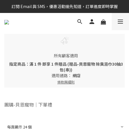
訂閱 Email 與 SMS，優惠活動搶先知道，訂單進度即時掌握
新會員享$100購物金 現在立即加入！
新會員享$100購物金 現在立即加入！
所有顧客適用
指定商品：滿 1 件 即享 1 件贈品 (贈品-貝恩寵物 除臭濕巾30抽3
包(串))
適用通路：
網店
條款與細則
團購-貝恩寵物｜下單禮
每頁顯示 24 個