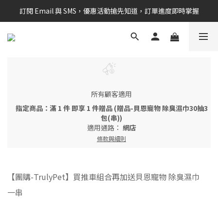
訂閱 Email 與 SMS，優惠活動搶先知道，訂單進度即時掌握
新會員享$100購物金 現在立即加入！
新會員享$100購物金 現在立即加入！
所有顧客適用
指定商品：滿 1 件 即享 1 件贈品 (贈品-貝恩寵物 除臭濕巾30抽3
包(串))
適用通路：
網店
條款與細則
【團購-TrulyPet】買推車組合再加送貝恩寵物 除臭濕巾
一串