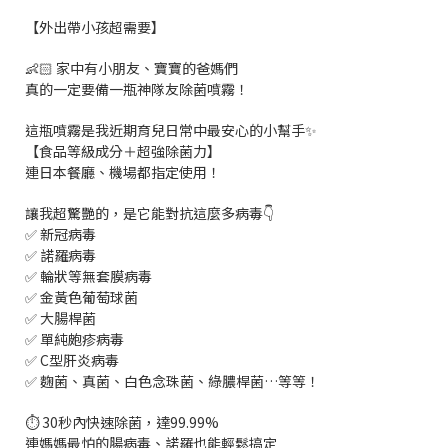
【外出帶小孩超需要】
👶🏻 家中有小朋友、寶寶的爸媽們
真的一定要備一瓶神隊友除菌噴霧！
這瓶噴霧是我近期育兒日常中最安心的小幫手✨
【食品等級成分＋超強除菌力】
連日本餐廳、機場都指定使用！
讓我超驚艷的，是它能對抗這麼多病毒👇
✅ 新冠病毒
✅ 諾羅病毒
✅ 輪狀等無套膜病毒
✅ 金黃色葡萄球菌
✅ 大腸桿菌
✅ 單純皰疹病毒
✅ C型肝炎病毒
✅ 麴菌、真菌、白色念珠菌、綠膿桿菌…等等！
⏱ 30秒內快速除菌，達99.99%
連媽媽最怕的腸病毒、諾羅也能輕鬆搞定