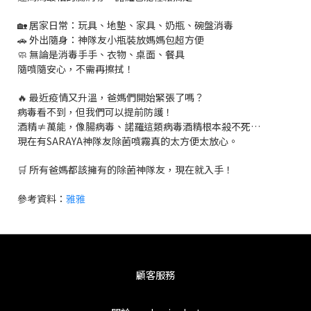
🏡 居家日常：玩具、地墊、家具、奶瓶、碗盤消毒
🚗 外出隨身：神隊友小瓶裝放媽媽包超方便
🧼 無論是消毒手手、衣物、桌面、餐具
隨噴隨安心，不需再擦拭！
🔥 最近疫情又升溫，爸媽們開始緊張了嗎？
病毒看不到，但我們可以提前防護！
酒精≠萬能，像腸病毒、諾羅這類病毒酒精根本殺不死…
現在有SARAYA神隊友除菌噴霧真的太方便太放心。
🛒 所有爸媽都該擁有的除菌神隊友，現在就入手！
參考資料：
雅雅
顧客服務