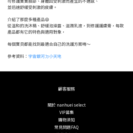
可修護寶寶臉部、身體因受刺激而產生的不適感、
並迅速舒緩受刺激的皮膚。
介紹了那麼多種產品😄
從溫和的洗沐精、舒緩泡澡露、滋潤乳液，到修護護膚膏，每款
產品都有它的特色與適用對象，
每個寶貝都能找到最適合自己的洗護方案唷～
參考資料：
宇宙銀河ㄉ小天地
顧客服務
關於 nanhuei select
VIP募集
購物須知
常見問題FAQ