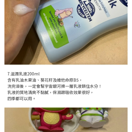
7.滋潤乳液200ml
含有乳油木果油、葵花籽及維他命原B5，
洗完澡後，一定會幫宇宙銀河擦一層乳液鎖住水分！
乳液的質地清爽不黏膩，保濕跟吸收效果很好，
四季都可以用。