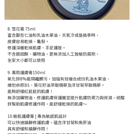
8. 雪花膏 75ml
富含甜杏仁油和乳油木果油，天氣冷或是換季時，
皮膚容易乾燥、龜裂。
修護深層乾燥肌膚、手足護理。
不含類固醇、礦物油，更無添加人工致敏防腐劑，
全家大小都可以使用
9. 萬用護膚膏150ml
氧化鋅8%能隔離髒污，加強有效複合成份乳油木果油、
維他命原B5、葵花籽油萃取精華及洋甘菊萃取精華。
能夠舒緩紅屁屁的肌膚！
無添加礦物油，修護肌膚保護層並提升肌膚防禦力與保濕，硫酸
鋅幫助肌膚修護作用，能舒緩乾燥的肌膚～
10.敏肌護膚膏 | 專為敏感肌設計
可以快速鎮靜修護肌膚，蘊含洋甘菊和魚肝油
具有舒緩和鎮靜作用！