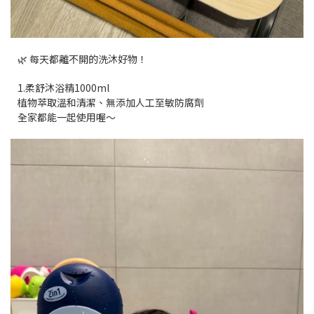
🌿 每天都離不開的洗沐好物！
1.柔舒沐浴精1000ml
植物萃取溫和清潔、無添加人工至敏防腐劑
全家都能一起使用喔～