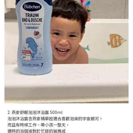
2. 燕麥舒眠泡泡沐浴露 500ml
泡泡沐浴露含燕麥精華超適合喜歡泡澡的宇宙銀河。
而且有時候工作、帶小孩一整天，
適時的泡個澡對於忙碌的爸媽或