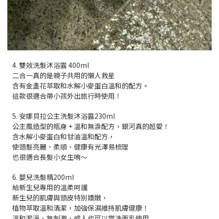
4. 雙效洗髮沐浴露 400ml
二合一真的是親子共用的懶人救星
含有金盞花萃取和水解小麥蛋白溫和的配方。
這款很適合帶小孩外出旅行時使用！
5. 安娜貝拉公主洗髮沐浴露230ml
公主風造型的瓶身 + 溫和無淚配方，銀河真的超愛！
含水解小麥蛋白和甘油溫和配方，
使頭髮亮麗、柔順、健康有光澤易梳理
也很適合長髮小女生唷～
6. 嬰兒洗髮精200ml
給新生兒專用的溫柔呵護
新生兒的肌膚與頭皮特別嬌嫩，
植物萃取溫和清潔，加強保濕維持肌膚健康！
溫和潔淨、無刺激，成人也可以當洗面乳使用