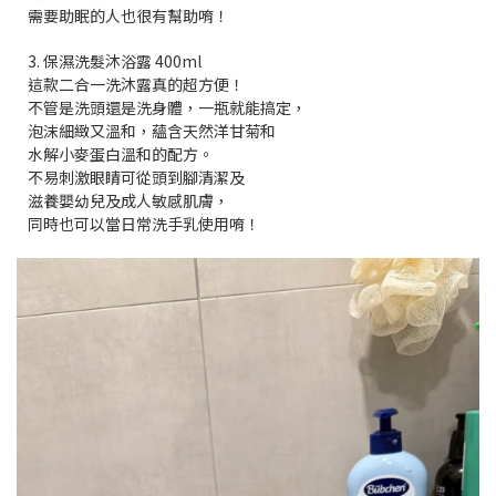
需要助眠的人也很有幫助唷！
3. 保濕洗髮沐浴露 400ml
這款二合一洗沐露真的超方便！
不管是洗頭還是洗身體，一瓶就能搞定，
泡沫細緻又溫和，蘊含天然洋甘菊和
水解小麥蛋白溫和的配方。
不易刺激眼睛可從頭到腳清潔及
滋養嬰幼兒及成人敏感肌膚，
同時也可以當日常洗手乳使用唷！