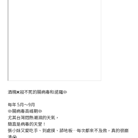
酒精❌殺不死的腸病毒和諾羅🦠
每年 5月～9月
🦠腸病毒高峰期🦠
尤其台灣悶熱潮濕的天氣，
簡直是病毒的天堂！
張小妹又愛吃手、到處摸、舔地板…每次都來不及救，真的很崩
潰😭