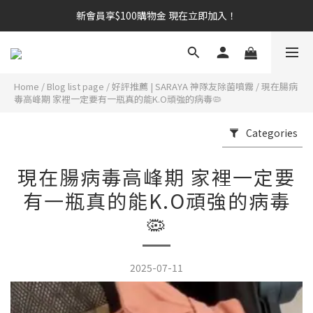
新會員享$100購物金 現在立即加入！
新會員享$100購物金 現在立即加入！
訂閱 Email 與 SMS，優惠活動搶先知道，訂單進度即時掌握
新會員享$100購物金 現在立即加入！
Home
/
Blog list page
/
好評推薦 | SARAYA 神隊友除菌噴霧
/
現在腸病
毒高峰期 家裡一定要有一瓶真的能K.O頑強的病毒🦠
Categories
現在腸病毒高峰期 家裡一定要
有一瓶真的能K.O頑強的病毒
🦠
2025-07-11