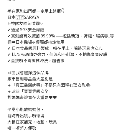
🌟在家和出門都一定用上這瓶👇
日本🇯🇵SARAYA
✨神隊友除菌噴霧✨
✔通過 SGS安全認證
✔實測能有效滅菌 99.99% ——包括新冠、諾羅、腸病毒..等
連➡️日本機場✈️餐廳都指定使用
✔ 日本食品級原料製成，噴在手上、嘴邊玩具也安心
✔ 比75%酒精更強力，但溫和不刺激，不怕傷寶寶皮膚
✔直接噴不需擦拭沖洗，超省事
👶🏻我會選擇這個品牌
跟市售消毒品最大差別是
🔸「真正能殺病毒」不是只有酒精心理安慰😂
🔸👶🏻「寶寶等級安全」
對媽媽來說實在太重要❤️❤️
平常小瓶放媽媽包，
隨時外出噴手噴環境
大桶在家補充，地墊、玩具
噴一噴超方便🥰