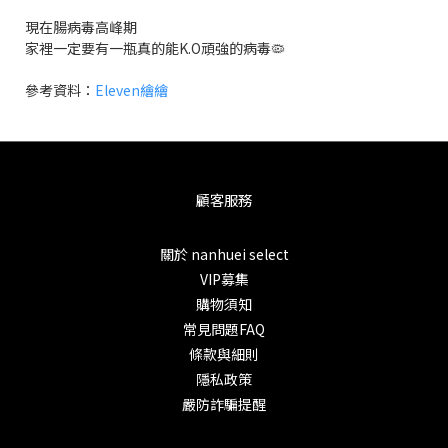
現在腸病毒高峰期
家裡一定要有一瓶真的能K.O頑強的病毒🦠
參考資料：
Eleven繪繪
顧客服務
關於 nanhuei select
VIP募集
購物須知
常見問題FAQ
條款與細則
隱私政策
嚴防詐騙提醒