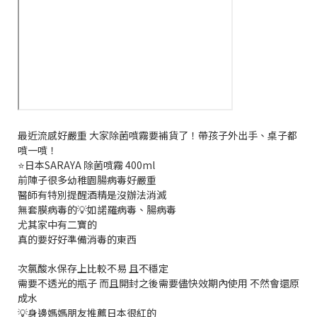
最近流感好嚴重 大家除菌噴霧要補貨了！帶孩子外出手、桌子都
噴一噴！
⭐️日本SARAYA 除菌噴霧 400ml
前陣子很多幼稚園腸病毒好嚴重
醫師有特別提醒酒精是沒辦法消滅
無套膜病毒的💡如諾羅病毒、腸病毒
尤其家中有二寶的
真的要好好準備消毒的東西
次氯酸水保存上比較不易 且不穩定
需要不透光的瓶子 而且開封之後需要儘快效期內使用 不然會還原
成水
💡身邊媽媽朋友推薦日本很紅的