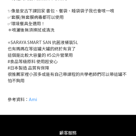
✨像是安古下課回家 書包、餐袋、睡袋袋子我也會噴一噴
✅套膜/無套膜病毒都可以使用
✅環境餐具全適用！
＊噴灑後無須擦拭或清洗
⭐️SARAYA SMART SAN 抗菌液桶裝5L
也有媽媽在等這罐大罐的終於有貨了
這個是比較大容量的 #5公升營業用
#食品等級原料 使用超安心
#日本製造 品質有保障
很推薦家裡小孩多或是有自己帶課程的共學老師們可以帶這罐不
怕不夠用
參考資料：
Ami
顧客服務